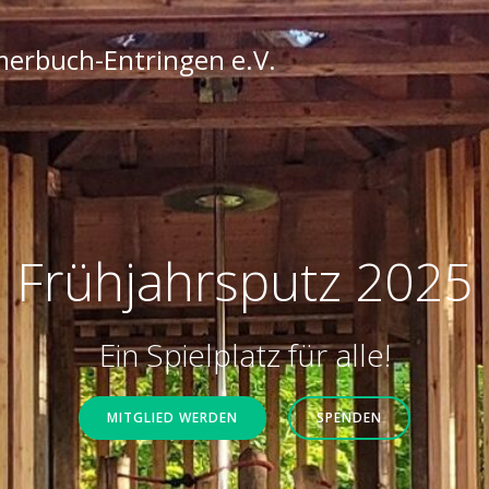
merbuch-Entringen e.V.
Frühjahrsputz 2025
Ein Spielplatz für alle!
MITGLIED WERDEN
SPENDEN