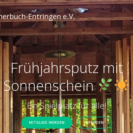
merbuch-Entringen e.V.
Frühjahrsputz mit
Sonnenschein
Ein Spielplatz für alle!
MITGLIED WERDEN
SPENDEN